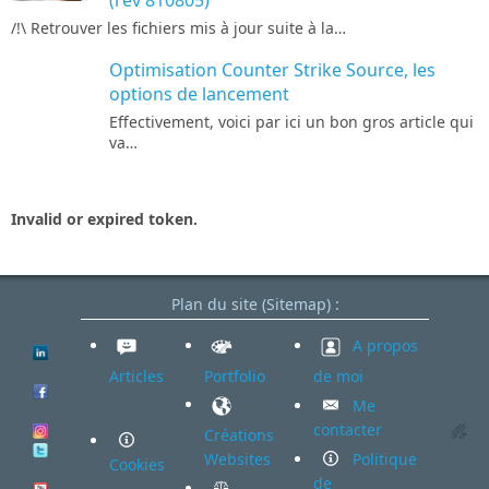
(rev 810805)
/!\ Retrouver les fichiers mis à jour suite à la…
Optimisation Counter Strike Source, les
options de lancement
Effectivement, voici par ici un bon gros article qui
va…
Invalid or expired token.
Plan du site (Sitemap) :
A propos
Articles
Portfolio
de moi
Me
contacter
Créations
Websites
Politique
Cookies
de