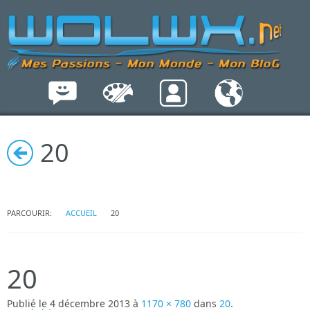
20
PARCOURIR:
ACCUEIL
20
20
Publié le
4 décembre 2013
à
1170 × 780
dans
20
.