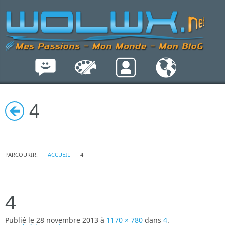
4
PARCOURIR:
ACCUEIL
4
4
Publié le
28 novembre 2013
à
1170 × 780
dans
4
.