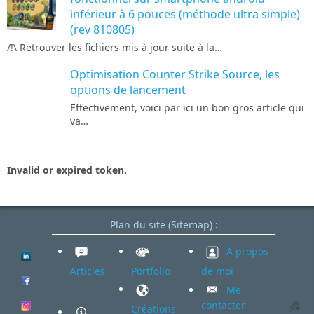
inférieur à 6 pouces (méthode ultra simple)
(rev 810805)
/!\ Retrouver les fichiers mis à jour suite à la…
Optimisation Counter Strike Source, les
options de lancement
Effectivement, voici par ici un bon gros article qui
va…
Invalid or expired token.
Plan du site (Sitemap) :
A propos
Articles
Portfolio
de moi
Me
contacter
Créations