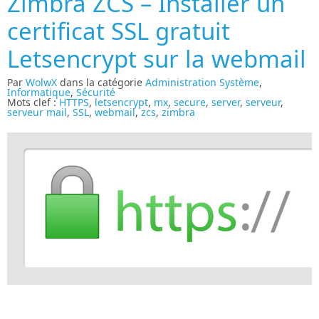
Zimbra ZCS – Installer un
certificat SSL gratuit
Letsencrypt sur la webmail
Par
WolwX
dans la catégorie
Administration Système
,
Informatique
,
Sécurité
Mots clef :
HTTPS
,
letsencrypt
,
mx
,
secure
,
server
,
serveur
,
serveur mail
,
SSL
,
webmail
,
zcs
,
zimbra