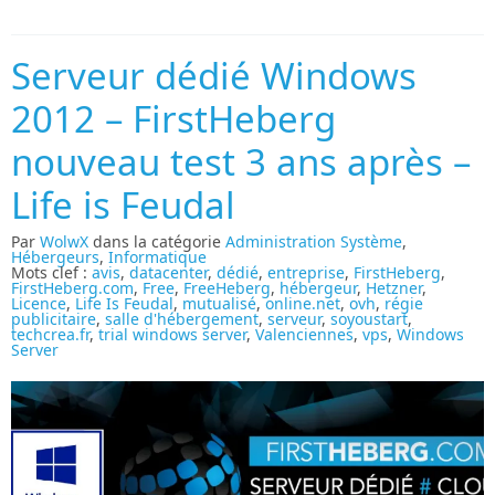
Serveur dédié Windows
2012 – FirstHeberg
nouveau test 3 ans après –
Life is Feudal
Par
WolwX
dans la catégorie
Administration Système
,
Hébergeurs
,
Informatique
Mots clef :
avis
,
datacenter
,
dédié
,
entreprise
,
FirstHeberg
,
FirstHeberg.com
,
Free
,
FreeHeberg
,
hébergeur
,
Hetzner
,
Licence
,
Life Is Feudal
,
mutualisé
,
online.net
,
ovh
,
régie
publicitaire
,
salle d'hébergement
,
serveur
,
soyoustart
,
techcrea.fr
,
trial windows server
,
Valenciennes
,
vps
,
Windows
Server