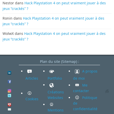
Nestor
dans
Hack Playstation 4 on peut vraiment jouer à des
jeux “crackés” ?
Ronin
dans
Hack Playstation 4 on peut vraiment jouer à des
jeux “crackés” ?
WolwX
dans
Hack Playstation 4 on peut vraiment jouer à des
jeux “crackés” ?
Plan du site (Sitemap) :
A propos
Articles
Portfolio
de moi
Me
contacter
Créations
Websites
Politique
Cookies
de
confidentialité
Mentions