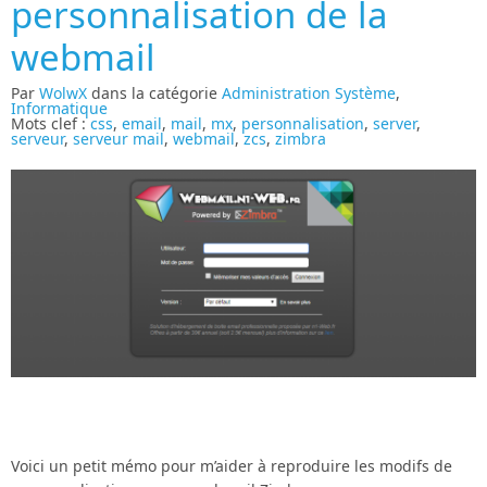
personnalisation de la
webmail
Par
WolwX
dans la catégorie
Administration Système
,
Informatique
Mots clef :
css
,
email
,
mail
,
mx
,
personnalisation
,
server
,
serveur
,
serveur mail
,
webmail
,
zcs
,
zimbra
Voici un petit mémo pour m’aider à reproduire les modifs de