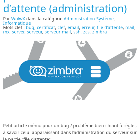
d’attente (administration)
Par
WolwX
dans la catégorie
Administration Système
,
Informatique
Mots clef :
bug
,
certificat
,
clef
,
email
,
erreur
,
file d'attente
,
mail
,
mx
,
server
,
serveur
,
serveur mail
,
ssh
,
zcs
,
zimbra
Petit article mémo pour un bug / problème bien chiant à régler,
à savoir celui apparaissant dans l’administration du serveur sur
la partie “file d’attente”