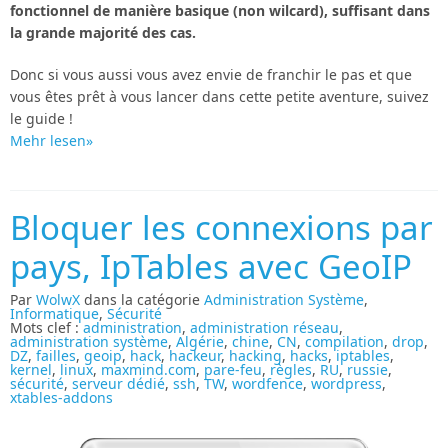
fonctionnel de manière basique (non wilcard), suffisant dans
la grande majorité des cas.
Donc si vous aussi vous avez envie de franchir le pas et que
vous êtes prêt à vous lancer dans cette petite aventure, suivez
le guide !
Mehr lesen»
Bloquer les connexions par
pays, IpTables avec GeoIP
Par
WolwX
dans la catégorie
Administration Système
,
Informatique
,
Sécurité
Mots clef :
administration
,
administration réseau
,
administration système
,
Algérie
,
chine
,
CN
,
compilation
,
drop
,
DZ
,
failles
,
geoip
,
hack
,
hackeur
,
hacking
,
hacks
,
iptables
,
kernel
,
linux
,
maxmind.com
,
pare-feu
,
règles
,
RU
,
russie
,
sécurité
,
serveur dédié
,
ssh
,
TW
,
wordfence
,
wordpress
,
xtables-addons