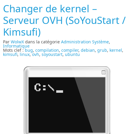
Changer de kernel –
Serveur OVH (SoYouStart /
Kimsufi)
Par
WolwX
dans la catégorie
Administration Système
,
Informatique
Mots clef :
bug
,
compilation
,
compiler
,
debian
,
grub
,
kernel
,
kimsufi
,
linux
,
ovh
,
soyoustart
,
ubuntu