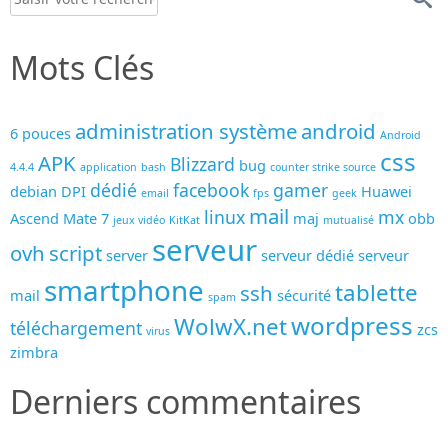
Mots Clés
administration système
android
6 pouces
Android
css
APK
Blizzard
bug
4.4.4
application
bash
counter strike source
dédié
facebook
gamer
debian
DPI
Huawei
email
fps
geek
mail
linux
mx
Ascend Mate 7
maj
obb
jeux vidéo
KitKat
mutualisé
serveur
ovh
script
server
serveur dédié
serveur
smartphone
tablette
ssh
mail
sécurité
spam
wordpress
WolwX.net
téléchargement
zcs
virus
zimbra
Derniers commentaires