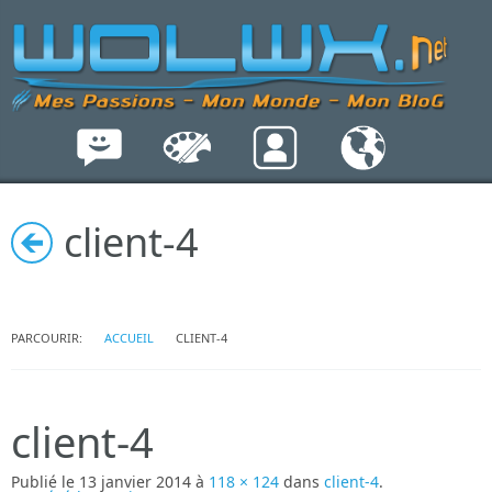
client-4
PARCOURIR:
ACCUEIL
CLIENT-4
client-4
Publié le
13 janvier 2014
à
118 × 124
dans
client-4
.