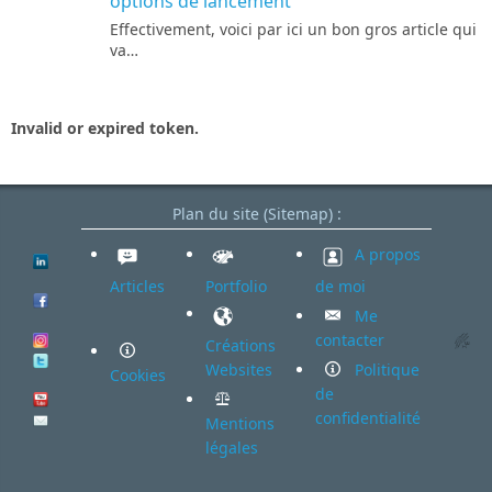
options de lancement
Effectivement, voici par ici un bon gros article qui
va…
Invalid or expired token.
Plan du site (Sitemap) :
A propos
Articles
Portfolio
de moi
Me
contacter
Créations
Websites
Politique
Cookies
de
confidentialité
Mentions
légales