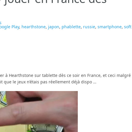
s
oogle Play
,
hearthstone
,
japon
,
phablette
,
russie
,
smartphone
,
soft
r à Hearthstone sur tablette dès ce soir en France, et ceci malgré 
t que le jeux n’étais pas réellement déjà dispo …