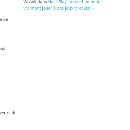
WolwX
dans
Hack Playstation 4 on peut
vraiment jouer à des jeux “crackés” ?
pe de
ous
rveurs de