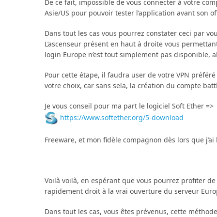
De ce fait, impossible de vous connecter à votre comp
Asie/US pour pouvoir tester l’application avant son of
Dans tout les cas vous pourrez constater ceci par vou
L’ascenseur présent en haut à droite vous permettan
login Europe n’est tout simplement pas disponible, a
Pour cette étape, il faudra user de votre VPN préféré
votre choix, car sans sela, la création du compte ba
Je vous conseil pour ma part le logiciel Soft Ether =>
https://www.softether.org/5-download
Freeware, et mon fidèle compagnon dès lors que j’ai
Voilà voilà, en espérant que vous pourrez profiter d
rapidement droit à la vrai ouverture du serveur Eur
Dans tout les cas, vous êtes prévenus, cette méthod