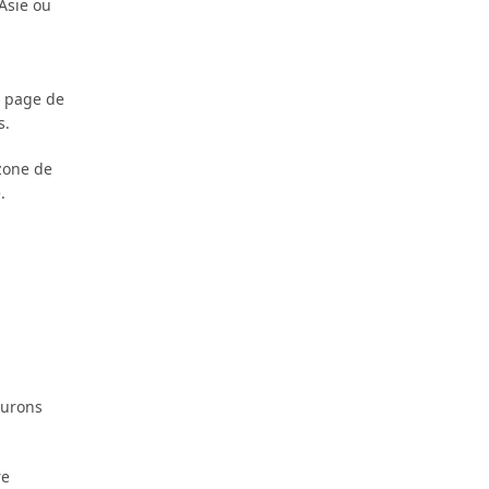
 Asie ou
a page de
s.
 zone de
.
aurons
re