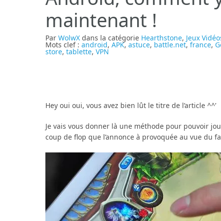
maintenant !
Par
WolwX
dans la catégorie
Hearthstone
,
Jeux Vidéo
Mots clef :
android
,
APK
,
astuce
,
battle.net
,
france
,
G
store
,
tablette
,
VPN
Hey oui oui, vous avez bien lût le titre de l’article ^^’
Je vais vous donner là une méthode pour pouvoir joue
coup de flop que l’annonce à provoquée au vue du fai