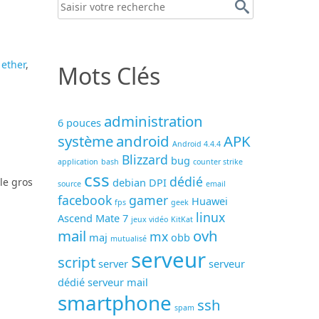
 ether
,
Mots Clés
administration
6 pouces
système
android
APK
Android 4.4.4
Blizzard
bug
application
bash
counter strike
css
dédié
debian
DPI
le gros
source
email
facebook
gamer
Huawei
fps
geek
linux
Ascend Mate 7
jeux vidéo
KitKat
mail
ovh
mx
maj
obb
mutualisé
serveur
script
server
serveur
dédié
serveur mail
smartphone
ssh
spam