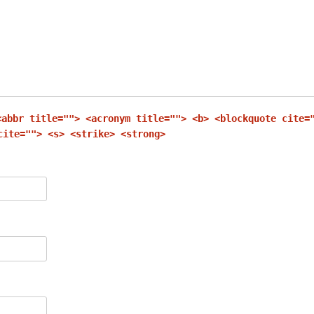
<abbr title=""> <acronym title=""> <b> <blockquote cite=
cite=""> <s> <strike> <strong>