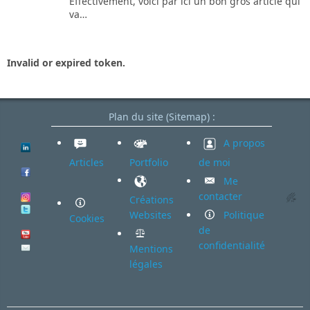
Effectivement, voici par ici un bon gros article qui
va…
Invalid or expired token.
Plan du site (Sitemap) :
A propos
Articles
Portfolio
de moi
Me
contacter
Créations
Websites
Politique
Cookies
de
confidentialité
Mentions
légales