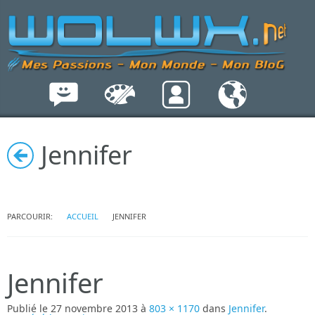
Jennifer
PARCOURIR:
ACCUEIL
JENNIFER
Jennifer
Publié le
27 novembre 2013
à
803 × 1170
dans
Jennifer
.