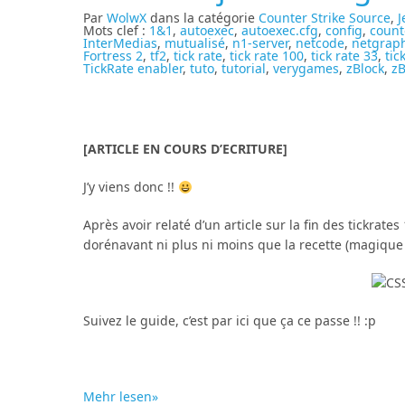
Par
WolwX
dans la catégorie
Counter Strike Source
,
J
Mots clef :
1&1
,
autoexec
,
autoexec.cfg
,
config
,
count
InterMedias
,
mutualisé
,
n1-server
,
netcode
,
netgrap
Fortress 2
,
tf2
,
tick rate
,
tick rate 100
,
tick rate 33
,
tic
TickRate enabler
,
tuto
,
tutorial
,
verygames
,
zBlock
,
zB
[ARTICLE EN COURS D’ECRITURE]
J’y viens donc !!
Après avoir relaté d’un article sur la fin des tickra
dorénavant ni plus ni moins que la recette (magique 
Suivez le guide, c’est par ici que ça ce passe !! :p
Mehr lesen»