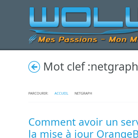
Mot clef :
netgrap
PARCOURIR:
ACCUEIL
NETGRAPH
Comment avoir un serv
la mise à jour OrangeB