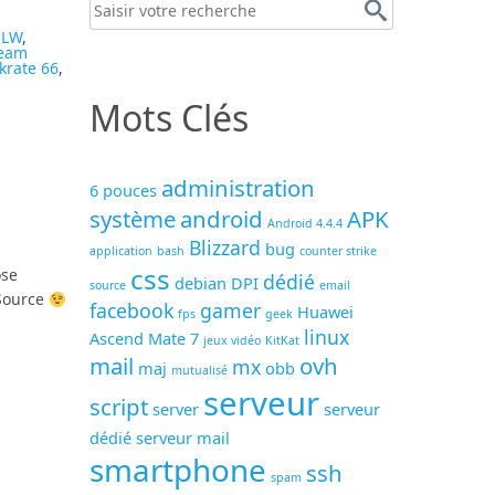
SLW
,
eam
ckrate 66
,
Mots Clés
administration
6 pouces
système
android
APK
Android 4.4.4
Blizzard
bug
application
bash
counter strike
css
ose
dédié
debian
DPI
source
email
 Source
facebook
gamer
Huawei
fps
geek
linux
Ascend Mate 7
jeux vidéo
KitKat
mail
ovh
mx
maj
obb
mutualisé
serveur
script
server
serveur
dédié
serveur mail
smartphone
ssh
spam