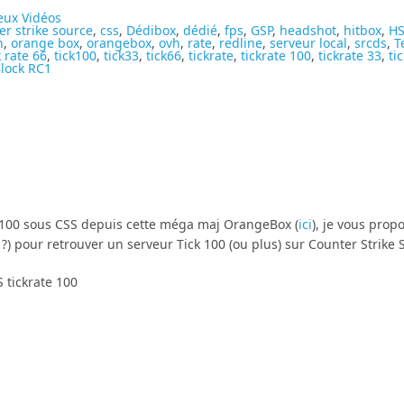
eux Vidéos
er strike source
,
css
,
Dédibox
,
dédié
,
fps
,
GSP
,
headshot
,
hitbox
,
H
h
,
orange box
,
orangebox
,
ovh
,
rate
,
redline
,
serveur local
,
srcds
,
T
k rate 66
,
tick100
,
tick33
,
tick66
,
tickrate
,
tickrate 100
,
tickrate 33
,
ti
lock RC1
tes 100 sous CSS depuis cette méga maj OrangeBox (
ici
), je vous prop
?) pour retrouver un serveur Tick 100 (ou plus) sur Counter Strike