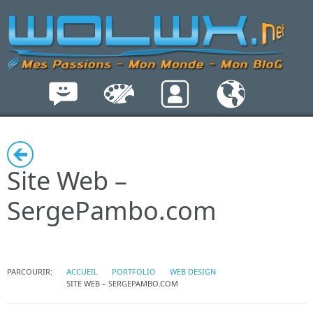
Site Web –
SergePambo.com
PARCOURIR:
ACCUEIL
PORTFOLIO
WEB DESIGN
SITE WEB – SERGEPAMBO.COM