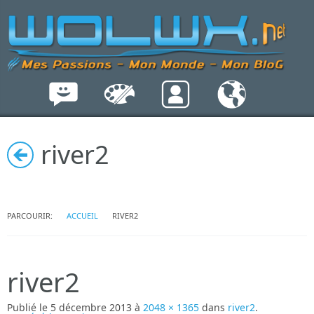
river2
PARCOURIR:
ACCUEIL
RIVER2
river2
Publié le
5 décembre 2013
à
2048 × 1365
dans
river2
.