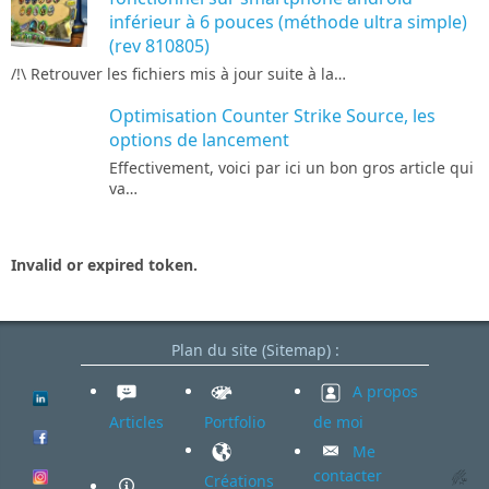
inférieur à 6 pouces (méthode ultra simple)
(rev 810805)
/!\ Retrouver les fichiers mis à jour suite à la…
Optimisation Counter Strike Source, les
options de lancement
Effectivement, voici par ici un bon gros article qui
va…
Invalid or expired token.
Plan du site (Sitemap) :
A propos
Articles
Portfolio
de moi
Me
contacter
Créations