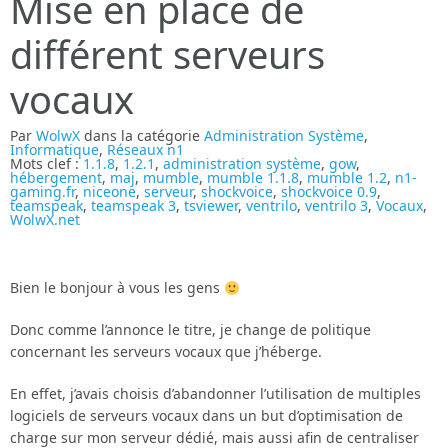
Mise en place de
différent serveurs
vocaux
Par
WolwX
dans la catégorie
Administration Système
,
Informatique
,
Réseaux n1
Mots clef :
1.1.8
,
1.2.1
,
administration système
,
gow
,
hébergement
,
maj
,
mumble
,
mumble 1.1.8
,
mumble 1.2
,
n1-
gaming.fr
,
niceone
,
serveur
,
shockvoice
,
shockvoice 0.9
,
teamspeak
,
teamspeak 3
,
tsviewer
,
ventrilo
,
ventrilo 3
,
Vocaux
,
WolwX.net
Bien le bonjour à vous les gens
Donc comme l’annonce le titre, je change de politique
concernant les serveurs vocaux que j’héberge.
En effet, j’avais choisis d’abandonner l’utilisation de multiples
logiciels de serveurs vocaux dans un but d’optimisation de
charge sur mon serveur dédié, mais aussi afin de centraliser