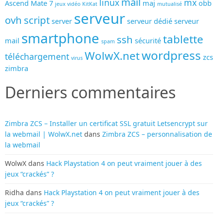
mail
linux
mx
Ascend Mate 7
maj
obb
jeux vidéo
KitKat
mutualisé
serveur
ovh
script
server
serveur dédié
serveur
smartphone
tablette
ssh
mail
sécurité
spam
wordpress
WolwX.net
téléchargement
zcs
virus
zimbra
Derniers commentaires
Zimbra ZCS – Installer un certificat SSL gratuit Letsencrypt sur
la webmail | WolwX.net
dans
Zimbra ZCS – personnalisation de
la webmail
WolwX
dans
Hack Playstation 4 on peut vraiment jouer à des
jeux “crackés” ?
Ridha
dans
Hack Playstation 4 on peut vraiment jouer à des
jeux “crackés” ?