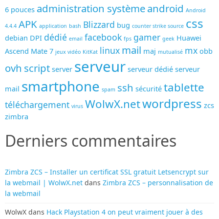
administration système
android
6 pouces
Android
css
APK
Blizzard
bug
4.4.4
application
bash
counter strike source
dédié
facebook
gamer
debian
DPI
Huawei
email
fps
geek
mail
linux
mx
Ascend Mate 7
maj
obb
jeux vidéo
KitKat
mutualisé
serveur
ovh
script
server
serveur dédié
serveur
smartphone
tablette
ssh
mail
sécurité
spam
wordpress
WolwX.net
téléchargement
zcs
virus
zimbra
Derniers commentaires
Zimbra ZCS – Installer un certificat SSL gratuit Letsencrypt sur
la webmail | WolwX.net
dans
Zimbra ZCS – personnalisation de
la webmail
WolwX
dans
Hack Playstation 4 on peut vraiment jouer à des