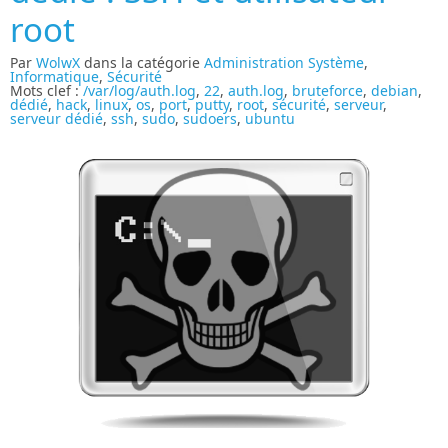
root
Par
WolwX
dans la catégorie
Administration Système
,
Informatique
,
Sécurité
Mots clef :
/var/log/auth.log
,
22
,
auth.log
,
bruteforce
,
debian
,
dédié
,
hack
,
linux
,
os
,
port
,
putty
,
root
,
sécurité
,
serveur
,
serveur dédié
,
ssh
,
sudo
,
sudoers
,
ubuntu