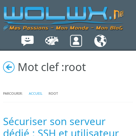
Mot clef :
root
PARCOURIR:
ACCUEIL
ROOT
Sécuriser son serveur
dédié : SSH et utilisateur