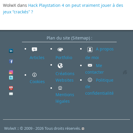
WolwX
dans
Hack Playstation 4 on peut vraiment jouer à des
jeux “crackés” ?
Plan du site (Sitemap) :
A propos
Articles
Portfolio
de moi
Me
contacter
Créations
Websites
Politique
Cookies
de
confidentialité
Mentions
légales
WolwX :: © 2009 - 2026 Tous droits réservés.